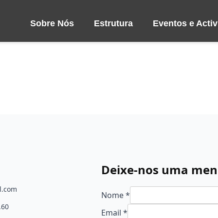
de Subarrifana
Sobre Nós
Estrutura
Eventos e Acti
Deixe-nos uma me
l.com
Nome
*
.60
Email
Email
*