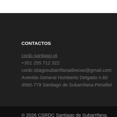
CONTACTOS
csrdc-santiago.pt
+351 255 712 322
csrdc.stiagosubarrifanadirecao@gmail.com
Avenida General Humberto Delgado n.60
4560-779 Santiago de Subarrifana-Penafiel
© 2026
CSRDC Santiago de Subarrifana
.