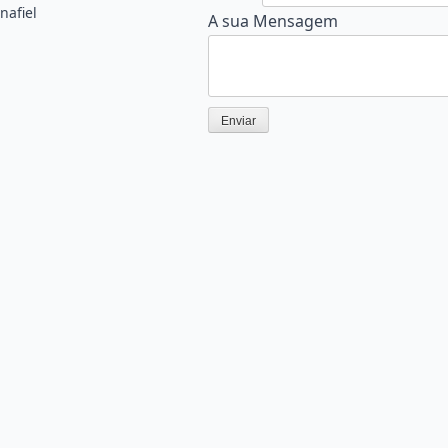
A
nafiel
A sua Mensagem
sua
Enviar