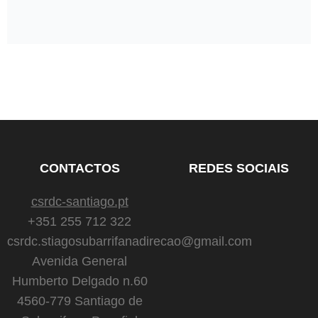
CONTACTOS
REDES SOCIAIS
csrdc-santiago.pt
+351 255 712 322
csrdc.stiagosubarrifanadirecao@gmail.com
Avenida General
Humberto Delgado n.60
4560-779 Santiago de