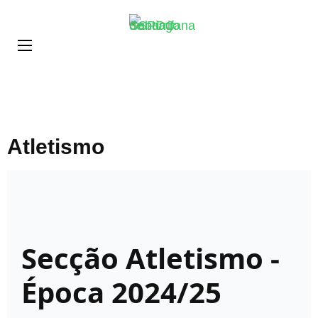
Skip
CSRDC
to
Santiago
content
de
(Press
Subarrifana
Enter)
Atletismo
Secção Atletismo -
Época 2024/25